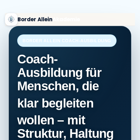
Zum
Inhalt
springen
Border Allein
Akademie
Coaching
BORDER ALLEIN COACH-AUSBILDUNG
Die Coaches
Ablauf
Coach-
Die Border Allein Methode
Level You Up
Ausbildung für
Menschen, die
klar begleiten
wollen – mit
Struktur, Haltung