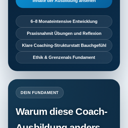
Inhalte der Ausbildung ansehen
6–8 Monate
intensive Entwicklung
Praxisnah
mit Übungen und Reflexion
Klare Coaching-Struktur
statt Bauchgefühl
Ethik & Grenzen
als Fundament
DEIN FUNDAMENT
Warum diese
Coach-
Ausbildung
anders