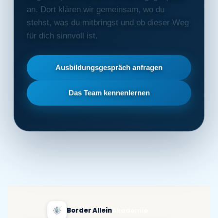
an. Dort klären wir gemeinsam, wo du
stehst, was du mitbringst und ob dieser Weg
für dich sinnvoll ist.
Ausbildungsgespräch anfragen
Das Team kennenlernen
Border Allein
Akademie