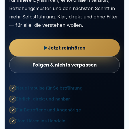
für innere Dynamiken, emotionale Intensität,
Beziehungsmuster und den nächsten Schritt in
mehr Selbstführung. Klar, direkt und ohne Filter
— für alle, die verstehen wollen.
Jetzt reinhören
▶
Folgen & nichts verpassen
Neue Impulse für Selbstführung
✓
Ehrlich, direkt und nahbar
✓
Für Betroffene und Angehörige
✓
Vom Hören ins Handeln
✓