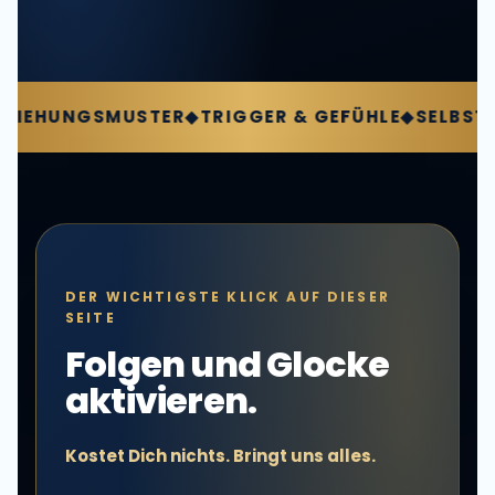
UNGSMUSTER
◆
TRIGGER & GEFÜHLE
◆
SELBSTFÜHRU
DER WICHTIGSTE KLICK AUF DIESER
SEITE
Folgen und Glocke
aktivieren.
Kostet Dich nichts. Bringt uns alles.